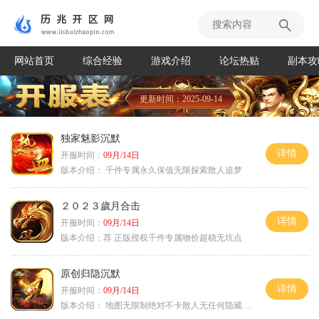
网站首页
综合经验
游戏介绍
论坛热贴
副本攻
更新时间：2025-09-14
独家魅影沉默
详情
开服时间：
09月/14日
版本介绍：
千件专属永久保值无限探索散人追梦
２０２３歲月合击
详情
开服时间：
09月/14日
版本介绍：
荐 正版授权千件专属物价超稳无坑点
原创归隐沉默
详情
开服时间：
09月/14日
版本介绍：
地图无限制绝对不卡散人无任何隐藏消费