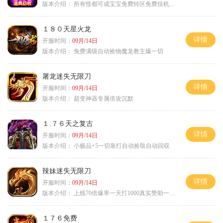
版本介绍：
所有怪都可成宝宝免费转区免费挂机活动
１８０天星火龙
详情
开服时间：
09月/14日
版本介绍：
免费满级自动捡物魔龙教主爆一切
屠龙迷失无限刀
详情
开服时间：
09月/14日
版本介绍：
超变神器专属倍攻沉默
１.７６天之复古
详情
开服时间：
09月/14日
版本介绍：
小极品+5一切靠打自动捡取自动回収
辣妹迷失无限刀
详情
开服时间：
09月/14日
版本介绍：
上线70倍爆率一天打1000真实赞助一夜终
１７６免费