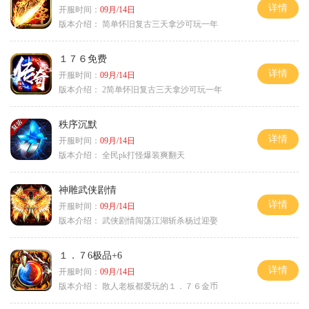
详情
开服时间：
09月/14日
版本介绍：
简单怀旧复古三天拿沙可玩一年
１７６免费
详情
开服时间：
09月/14日
版本介绍：
2简单怀旧复古三天拿沙可玩一年
秩序沉默
详情
开服时间：
09月/14日
版本介绍：
全民pk打怪爆装爽翻天
神雕武侠剧情
详情
开服时间：
09月/14日
版本介绍：
武侠剧情闯荡江湖斩杀杨过迎娶
１．７6极品+6
详情
开服时间：
09月/14日
版本介绍：
散人老板都爱玩的１．７６金币