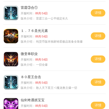
雷霆③合①
详情
开服时间：
09月/14日
版本介绍：
雷霆三合一公平稳定长久
１．７６圣光元素
详情
开服时间：
09月/14日
版本介绍：
纯货币版本独家铸星极品装备全靠爆
微变单职业
详情
开服时间：
09月/14日
版本介绍：
一切全爆
８０星王合击
详情
开服时间：
09月/14日
版本介绍：
散人天下星王+1魔龙教主爆一切
仙剑奇遇抓宝宝
详情
开服时间：
09月/14日