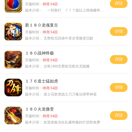
详情
开服时间：
09月/14日
版本介绍：
一切靠打 ７７７级以上怪物爆终极
新１８０龙魂复古
详情
开服时间：
09月/14日
版本介绍：
无赞助无回馈中变冰雪微变沉默
１８０战神终极
详情
开服时间：
09月/14日
版本介绍：
沙奖1888无赞助无暗坑无隐藏
１７６道士猛如虎
详情
开服时间：
09月/14日
版本介绍：
道士召群虎战士刀刀毒法师带神宠
１８０火龙微变
详情
开服时间：
09月/14日
版本介绍：
欢迎老板光柱乱爆终极好打切割免费