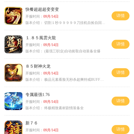
快餐超超超变变变
详情
开服时间：
09月/14日
版本介绍：
切割１秒９９９９９刀挂机自捡自回０血不
１.８５風雲火龍
详情
开服时间：
09月/14日
版本介绍：
(最强三职业)自动捡取自动装备全爆
８５财神火龙
详情
开服时间：
09月/14日
版本介绍：
极品元素看脸无秒杀超爽特戒BUFF无合成
专属最强1.76
详情
开服时间：
09月/14日
版本介绍：
终极精致素材剧情装备全
新７６
详情
开服时间：
09月/14日