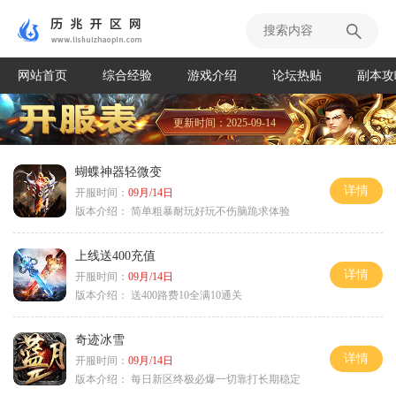
网站首页
综合经验
游戏介绍
论坛热贴
副本攻
更新时间：2025-09-14
蝴蝶神器轻微变
详情
开服时间：
09月/14日
版本介绍：
简单粗暴耐玩好玩不伤脑跪求体验
上线送400充值
详情
开服时间：
09月/14日
版本介绍：
送400路费10全满10通关
奇迹冰雪
详情
开服时间：
09月/14日
版本介绍：
每日新区终极必爆一切靠打长期稳定