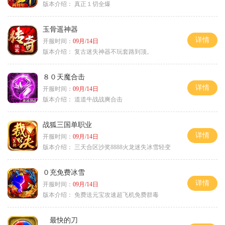
版本介绍：
真正１切全爆
玉骨遥神器
详情
开服时间：
09月/14日
版本介绍：
复古迷失神器不玩套路到顶。
８０天魔合击
详情
开服时间：
09月/14日
版本介绍：
道道牛战战爽合击
战狐三国单职业
详情
开服时间：
09月/14日
版本介绍：
三天合区沙奖8888火龙迷失冰雪轻变
０充免费冰雪
详情
开服时间：
09月/14日
版本介绍：
免费送元宝攻速超飞机免费群毒
最快的刀