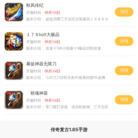
秋风传纪
详情
开服时间：
09月/14日
版本介绍：
超低消费三天合区沙奖最高１８８８８
１７６buff大极品
详情
开服时间：
09月/14日
版本介绍：
攻速十300小怪爆十9极品切割攻速
暴徒神器无限刀
详情
开服时间：
09月/14日
版本介绍：
%20刀刀切割无条件领满回馈PK超爽
斩魂神器
详情
开服时间：
09月/14日
版本介绍：
零门槛打保值 送挂机捡物 三天合区
传奇复古1.85手游