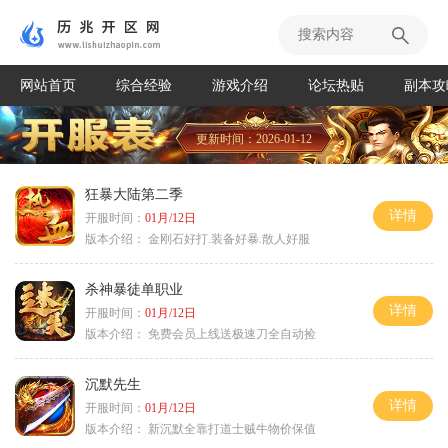
网站首页
综合经验
游戏介绍
论坛热贴
副本攻
更新时间：2026-01-12
狂暴大陆第二季
详情
开服时间：
01月/12日
版本介绍：
金刚石好打.装备好暴.散人好服
杀神暴徒单职业
详情
开服时间：
01月/12日
版本介绍：
免费会员上线送极速刀全自动捡
沉默先生
详情
开服时间：
01月/12日
版本介绍：
新沉默全靠打道士贼牛物价保值