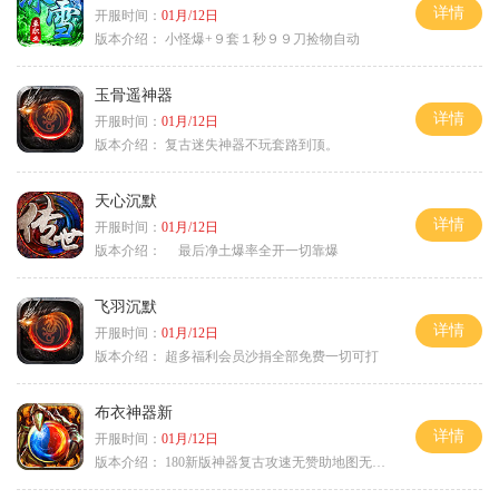
详情
开服时间：
01月/12日
版本介绍：
小怪爆+９套１秒９９刀捡物自动
玉骨遥神器
详情
开服时间：
01月/12日
版本介绍：
复古迷失神器不玩套路到顶。
天心沉默
详情
开服时间：
01月/12日
版本介绍：
最后净土爆率全开一切靠爆
飞羽沉默
详情
开服时间：
01月/12日
版本介绍：
超多福利会员沙捐全部免费一切可打
布衣神器新
详情
开服时间：
01月/12日
版本介绍：
180新版神器复古攻速无赞助地图无排行