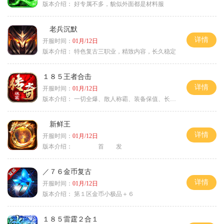
版本介绍：
好专属不多，貌似外面都是材料服
老兵沉默
详情
开服时间：
01月/12日
版本介绍：
特色复古三职业，精致内容，长久稳定
１８５王者合击
详情
开服时间：
01月/12日
版本介绍：
一切全爆、散人称霸、装备保值、长期耐玩
新鲜王
详情
开服时间：
01月/12日
版本介绍：
首 发
／７６金币复古
详情
开服时间：
01月/12日
版本介绍：
第１区金币小极品＋６
１８５雷霆２合１