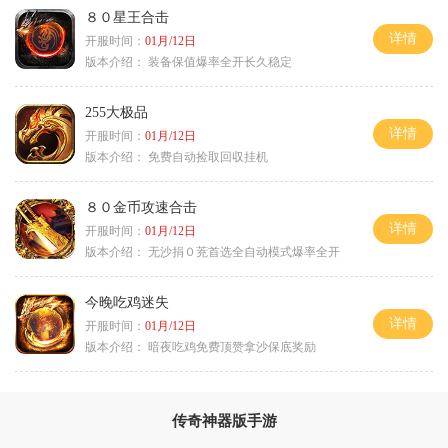
８０星王合击
详情
开服时间：
01月/12日
版本介绍：
装备保值爆率全开长久稳定
255大极品
详情
开服时间：
01月/12日
版本介绍：
免费自动捡取回収挂机
８０金币攻速合击
详情
开服时间：
01月/12日
版本介绍：
无沙捐０茺首选全自动模式爆率全开
今晚吃鸡迷失
详情
开服时间：
01月/12日
版本介绍：
暗夜吃鸡免费顶赞拿沙保底奖励
传奇神器版手游