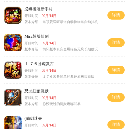
必爆橙装新手村
详情
开服时间：
09月/14日
版本介绍：
送顶赞送狂暴送自动捡物送自动挂机
Mir2韩版仙剑
详情
开服时间：
09月/14日
版本介绍：
情怀版本真实全爆绿色无坑长期耐玩
１.７６卧虎复古
详情
开服时间：
09月/14日
版本介绍：
１７６装备简单经典还原极致新版
恐龙扛狼沉默
详情
开服时间：
09月/14日
版本介绍：
你没玩过的沉默嘟嘟武易
(仙剑迷失
详情
开服时间：
09月/14日