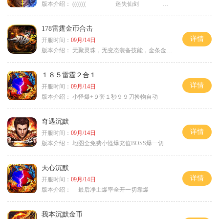
版本介绍：
((((((( 迷失仙剑 )))))
178雷霆金币合击
详情
开服时间：
09月/14日
版本介绍：
无聚灵珠，无变态装备技能，金条金刚石保底
１８５雷霆２合１
详情
开服时间：
09月/14日
版本介绍：
小怪爆+９套１秒９９刀捡物自动
奇遇沉默
详情
开服时间：
09月/14日
版本介绍：
地图全免费小怪爆充值BOSS爆一切
天心沉默
详情
开服时间：
09月/14日
版本介绍：
最后净土爆率全开一切靠爆
我本沉默金币