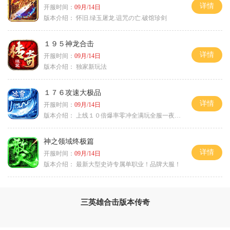
详情
开服时间：
09月/14日
版本介绍：
怀旧.绿玉屠龙.诅咒の亡.破馆珍剑
１９５神龙合击
详情
开服时间：
09月/14日
版本介绍：
独家新玩法
１７６攻速大极品
详情
开服时间：
09月/14日
版本介绍：
上线１０倍爆率零冲全满玩全服一夜终极
神之领域终极篇
详情
开服时间：
09月/14日
版本介绍：
最新大型史诗专属单职业！品牌大服！
三英雄合击版本传奇