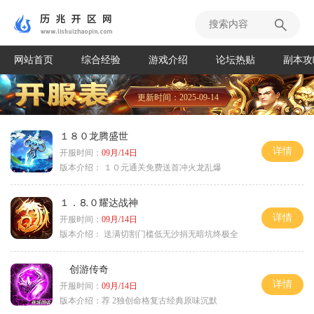
网站首页
综合经验
游戏介绍
论坛热贴
副本攻
更新时间：2025-09-14
１８０龙腾盛世
详情
开服时间：
09月/14日
版本介绍：
１０元通关免费送首冲火龙乱爆
１．⒏０耀达战神
详情
开服时间：
09月/14日
版本介绍：
送满切割门槛低无沙捐无暗坑终极全
创游传奇
详情
开服时间：
09月/14日
版本介绍：
荐 2独创命格复古经典原味沉默