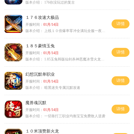
版本介绍：
176你没玩过的复古
１７６攻速大极品
详情
开服时间：
01月/14日
版本介绍：
上线１０倍爆率零冲全满玩全服一夜终极
１８５豪情玉兔
详情
开服时间：
01月/14日
版本介绍：
1.85玉兔韩版仙剑杀神恶魔冰雪火龙神器专属
幻想沉默单职业
详情
开服时间：
01月/14日
版本介绍：
暗黑迷失专属沉默攻速
魔兽魂沉默
详情
开服时间：
01月/14日
版本介绍：
一切靠打三职业均衡宝宝免费散人逆袭
１０米顶赞新火龙