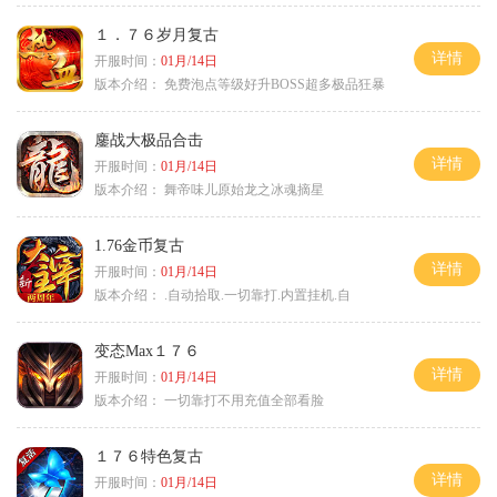
１．７６岁月复古
详情
开服时间：
01月/14日
版本介绍：
免费泡点等级好升BOSS超多极品狂暴
鏖战大极品合击
详情
开服时间：
01月/14日
版本介绍：
舞帝味儿原始龙之冰魂摘星
1.76金币复古
详情
开服时间：
01月/14日
版本介绍：
.自动拾取.一切靠打.内置挂机.自
变态Max１７６
详情
开服时间：
01月/14日
版本介绍：
一切靠打不用充值全部看脸
１７６特色复古
详情
开服时间：
01月/14日