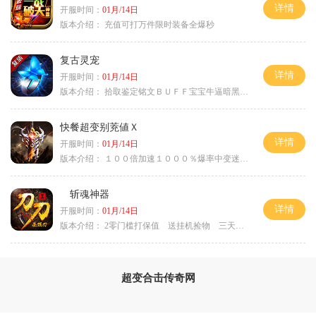
详情
开服时间：
01月/14日
版本介绍：
充值可打万件限时装备全爆秒
复古灵宠
详情
开服时间：
01月/14日
版本介绍：
拾取鉴定铭文ＢＵＦＦ宝宝牛逼暗黑属性
快餐超变别茺値Ｘ
详情
开服时间：
01月/14日
版本介绍：
１００倍加速１０００％爆率中变迷失单职
斩魂神器
详情
开服时间：
01月/14日
版本介绍：
2零门槛打保值 送挂机捡物 三天合区
超变合击传奇网