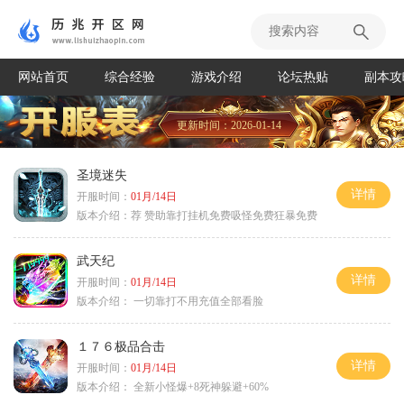
网站首页
综合经验
游戏介绍
论坛热贴
副本攻
更新时间：2026-01-14
圣境迷失
详情
开服时间：
01月/14日
版本介绍：
荐 赞助靠打挂机免费吸怪免费狂暴免费
武天纪
详情
开服时间：
01月/14日
版本介绍：
一切靠打不用充值全部看脸
１７６极品合击
详情
开服时间：
01月/14日
版本介绍：
全新小怪爆+8死神躲避+60%