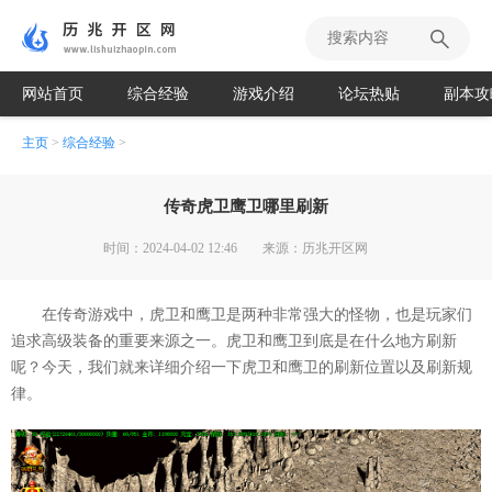
网站首页
综合经验
游戏介绍
论坛热贴
副本攻
主页
>
综合经验
>
传奇虎卫鹰卫哪里刷新
时间：2024-04-02 12:46
来源：历兆开区网
在传奇游戏中，虎卫和鹰卫是两种非常强大的怪物，也是玩家们
追求高级装备的重要来源之一。虎卫和鹰卫到底是在什么地方刷新
呢？今天，我们就来详细介绍一下虎卫和鹰卫的刷新位置以及刷新规
律。