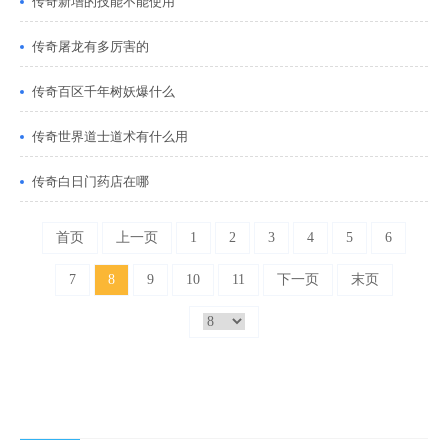
传奇新增的技能不能使用
传奇屠龙有多厉害的
传奇百区千年树妖爆什么
传奇世界道士道术有什么用
传奇白日门药店在哪
首页
上一页
1
2
3
4
5
6
7
8
9
10
11
下一页
末页